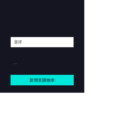
庫存單位： 21554345656
我是一个产品
價
HK$120.00
格
尺寸
*
數量
*
新增至購物車
我是产品描述。您可以在这里添加
更多产品详情，例如尺寸、材质、
保养说明和清洁说明。